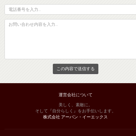
ー
ル
電
ア
話
ド
番
本
レ
号
文
ス
この内容で送信する
運営会社について
美しく、素敵に。
そして『自分らしく』をお手伝いします。
株式会社 アーバン・イーエックス