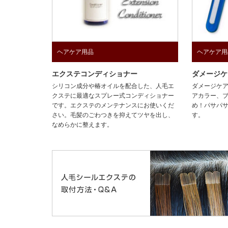
ヘアケア用品
ヘアケア用
エクステコンディショナー
ダメージケア
シリコン成分や椿オイルを配合した、人毛エ
ダメージケ
クステに最適なスプレー式コンディショナー
アカラー、
です。エクステのメンテナンスにお使いくだ
め！パサパ
さい。毛髪のごわつきを抑えてツヤを出し、
す。
なめらかに整えます。