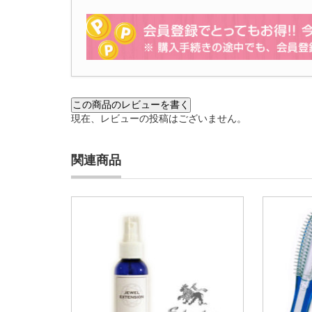
現在、レビューの投稿はございません。
関連商品