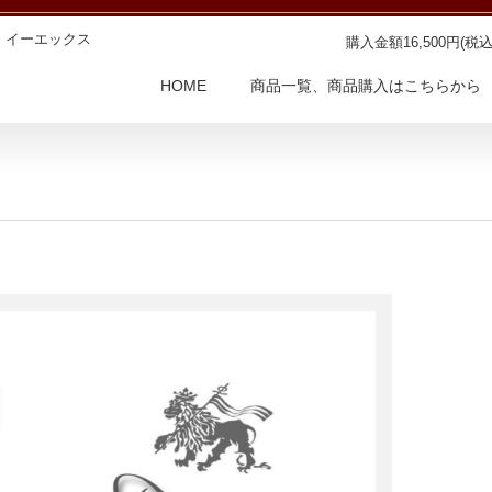
・イーエックス
購入金額16,500円
HOME
商品一覧、商品購入はこちらから