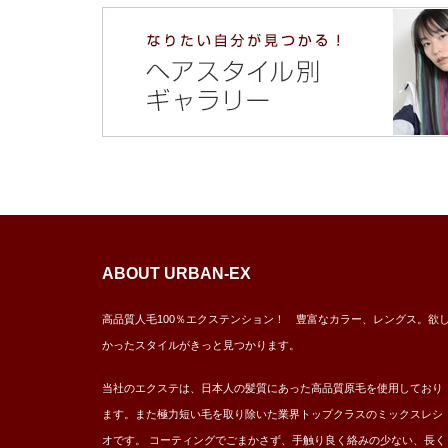
ABOUT URBAN-EX
高品質人毛100％エクステンション！ 豊富なカラー、レングス。欲
かったスタイルがきっと見つかります。
当社のエクステは、日本人の髪質にあった高品質原毛を使用しており
ます。また極力短い毛を取り除いた業界トップクラスのミックスレシ
オです。 コーティングでごまかさず、手触り良く絡みの少ない、長く