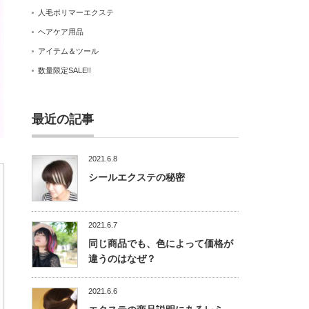
人毛ポリマーエクステ
ヘアケア用品
アイテム＆ツール
数量限定SALE!!
最近の記事
2021.6.8
シールエクステの秘密
2021.6.7
同じ商品でも、色によって価格が
違うのはなぜ？
2021.6.6