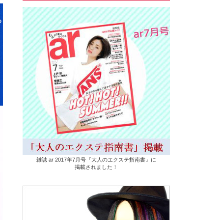
雑誌 ar 2017年7月号『大人のエクステ指南書』に
掲載されました！