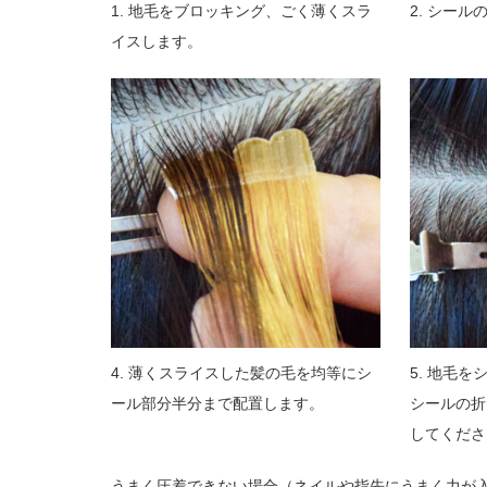
1. 地毛をブロッキング、ごく薄くスラ
2. シー
イスします。
4. 薄くスライスした髪の毛を均等にシ
5. 地毛
ール部分半分まで配置します。
シールの折
してくださ
うまく圧着できない場合（ネイルや指先にうまく力が