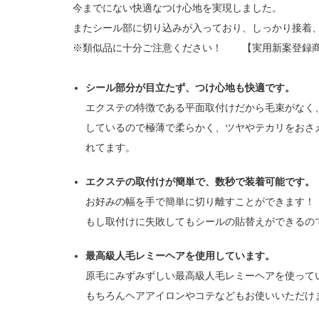
今までにない快適なつけ心地を実現しました。
またシール部に切り込みが入っており、しっかり接着
※類似品に十分ご注意ください！ 【実用新案登録商品】
シール部分が目立たず、つけ心地も快適です。
エクステの特徴である平面取付けだから毛束がなく
しているので極薄で柔らかく、ツヤやテカリをおさ
れてます。
エクステの取付けが簡単で、数秒で装着可能です。
お好みの幅を手で簡単に切り離すことができます！
もし取付けに失敗してもシールの貼替えができるの
最高級人毛レミーヘアを使用しています。
原毛にみずみずしい最高級人毛レミーヘアを使って
もちろんヘアアイロンやコテなどもお使いいただけ