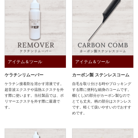
アイテム＆ツール
アイテム＆ツール
ケラチンリムーバー
カーボン製 ステンレスコーム
ケラチン接着剤を溶かす溶液です。
自毛を取り分ける時やブロッキング
超音波エクステや温熱エクステを外
する際に便利な細身のコームです。
す際に使います。当社製品では、ポ
櫛(くし)の部分がカーボン製なので
リマーエクステを外す際に最適で
とても丈夫。柄の部分はステンレス
す。
です。軽くて扱いやすいのでおすす
めです。