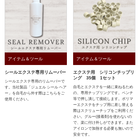
アイテム＆ツール
アイテム＆ツール
シールエクステ専用リムーバー
エクステ用 シリコンチップリ
ング 35個 1セット
シールエクステ専用のリムーバーで
自毛とエクステを一緒に束ねるため
す。当社製品「ジュエル シール ヘア
の、専用チップリングです。ペンチ
ー」を自毛から外す際はこちらをご
等で押し潰して接続します。ポリマ
使用ください。
ーエクステをチップ用に差し替える
際はスクリューチップをご利用くだ
さい。グルー(接着剤)を使わないの
で、楽に付け外しができます。また
アイロンで加熱する必要も無いので
安全です。