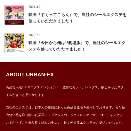
2021.3.1
映画『すくってごらん』で、当社のシールエクステを
使っていただきました！
2020.7.1
映画『今日から俺は!!劇場版』で、当社のシールエク
ステを使っていただきました！
ABOUT URBAN-EX
高品質人毛100％エクステンション！ 豊富なカラー、レングス。欲しかったスタ
イルがきっと見つかります。
当社のエクステは、日本人の髪質にあった高品質原毛を使用しております。また極
力短い毛を取り除いた業界トップクラスのミックスレシオです。 コーティングで
ごまかさず、手触り良く絡みの少ない、長く使えるエクステをご提供いたします。