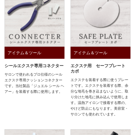
アイテム＆ツール
アイテム＆ツール
シールエクステ専用コネクター
エクステ用 セーフプレート
カポ
サロンで使われるプロ仕様のシール
エクステを装着する際に使うプレー
エクステ専用クッションコネクター
トです。エクステを装着する際、余
です。当社製品「ジュエル シール ヘ
分な地毛を巻き込まないように、取
アー」を装着する際に使用します。
り分けた地毛に挟み込んで使用しま
す。温熱アイロンで接着する際の、
やけど防止にもなります。美容室・
サロンでも使われています。