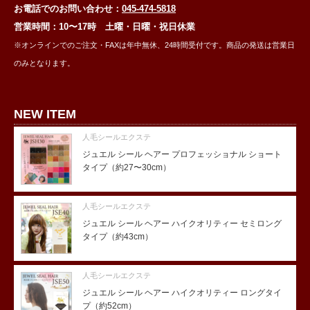
お電話でのお問い合わせ：
045-474-5818
営業時間：10〜17時 土曜・日曜・祝日休業
※オンラインでのご注文・FAXは年中無休、24時間受付です。商品の発送は営業日
のみとなります。
NEW ITEM
人毛シールエクステ
ジュエル シール ヘアー プロフェッショナル ショート
タイプ（約27〜30cm）
人毛シールエクステ
ジュエル シール ヘアー ハイクオリティー セミロング
タイプ（約43cm）
人毛シールエクステ
ジュエル シール ヘアー ハイクオリティー ロングタイ
プ（約52cm）